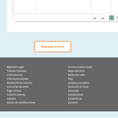
Regresar a inicio
Régimen Legal
Correo institucional
Talento humano
Mapa del sitio
Contratación
Redes Sociales
Ofertas de empleo
FAQ
Rendición de cuentas
Quejas y reclamos
Concurso docente
Atención en línea
Pago Virtual
Encuesta
Control interno
Contáctenos
Calidad
Estadísticas
Buzón de notificaciones
Glosario